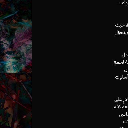
لوقت
 سُمّيت حالة الحرب هذه بالإبادة المجتمعية(societycide)، حيث
ويتحوّل
عمل
عة لجمع
ان
أسلوبٌ
رٍ على
عملاقة.
 والدخل الأساسي
لات