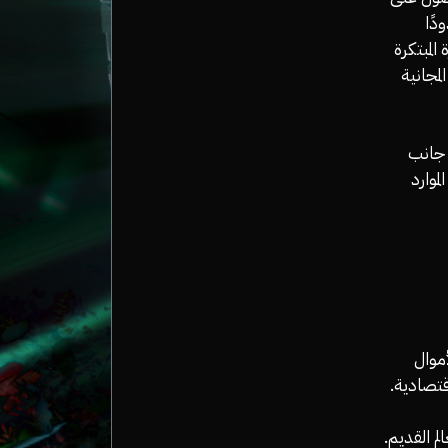
دًا
المبتكرة
لمجانية
ى جانب
موارد
نا الأموال
قتصادية.
 للعالم القديم.