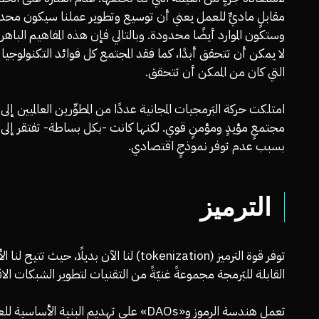
مقابلٍ ماديٍّ للعمل يعني أن توسيع وتطوير عملنا سيكون محدو
وستكون الموارد أيضًا محدودة. وبالتالي فإن هذه المفاهيم الباهرة 
لا يمكن أن تتحقق أبدًا، كما فقد المجتمع كل فوائد التكنولوجيا ا
التي كان من الممكن أن تتحقق.
امتلكت حركة البَرمجيات المجانية عددًا من المطوِّرين العالميين إل
مجتمعٍ مؤيدٍ ومؤمنٍ قوي. لكنها كانت -بكل بساطة- تفتقر إلى ال
بسبب عدم توفر نموذجٍ اقتصادي.
الترميز
توفر قوة الترميز (tokenization) لنا الآن بديلًا، حيث تتيح ل
القابلة للبَرمجة مجموعةً غنيّةً من التقنيات لتطوير الشبكات الا
تعمل هندسة الرموز و«DAOs» على تهديم البنية الأساسية