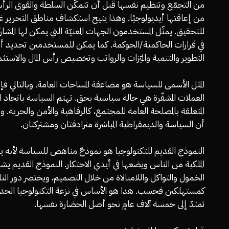
من التجمّع وتنظيم نفسها قبل أن تتمكّن السلطة والقوى الرأس
من إعاقتها أيديولوجيًا. وهذا يتيح استكشاف مناطق التحرير غير
للتحقيق. يمثّل المستخدمون الجهات المعنيّة التي يمكن لها المشارك
في قرارات الحاكمية/الحوكمة. كما يمكن للمستخدمين تحديد 
التطوير والتنمية والميّزات والرواتب وتخصيص رأس المال والاستثم
المثل الأسمى للسياسة هو مضاعفة المساحات العامة. وبالتالي فإ
العملات المشفّرة هي حالة سياسية بحق. تهتم السياسة باتخاذ ال
المتعلقة بالمصلحة العامة للمجتمع، كالرفاهية والأمن والحرية. و
أن السياسة والديمقراطية المباشرة مترادفتان ومشتركتان.
النموذج القديم للتكنولوجيا هو نموذجٌ مناهض للسياسة لأنه ين
الملكية من الناس ويضعها في أيدي الاحتكار. النموذج القديم ي
الخمول والتواكل واللامبالاة من خلال التصميم، ويختصر دور ال
كمستهلكين فحسب. هذا هو الأساس في نزعة التكنولوجيا الحديث
تمتدّ إلى خمسة آلاف عامٍ نحو أصل الحضارة نفسها.