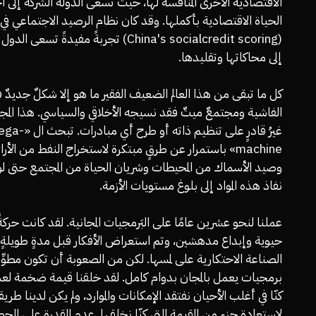
الاقتصادية الأخرى المنافسة لها، حيث تسعى الدولة الشركة إلى اح
الحياة الاقتصادية بأكملها. وقد كان نظام الرصيد الاجتماعي في
(China's socialcredit scoring) تجربةً مفيدةً تسعى ا
إلى محاكاتها وتقليدها.
كل ما تبقى من هذا العالم الضعيف الفقير ما هو إلا شكلٌ جديدٌ 
الفاشية ومجتمعٌ ميتٌ فقد نسيجه الأخلاقي والسياسي. هذا المجت
غيرُ قادرٍ على تنظيم ذاته أو طرح أي مبا
machine» باستمرار عن طرقٍ مبتكرة لاستخراج النفط من الأر
وصيد الأسماك من المحيطات وشريان الحياة من المجتمع حتى ل
نفاذ هذه المواد إلى بلوغ مستويات الأزمة.
عملنا لنحو عشرين عامًا على البَرمجيات المجانية. لقد كانت حركة
حيوية وإبداع مدهشين، وتم استعراض الأفكار قبل مدةٍ طويلةٍ
الصناعة الاحتكارية على لمسها. لكن من الصعوبة أن تكون مطوِّر
برمجيات يعمل بالمجان بدوام كامل. لقد خلقنا قيمة ضخمة لعمل
كنّا في أغلب الأحيان نفتقد الإمكانات والموارد، ولم يكن لدينا طريق
لاستعادة جزءٍ من القيمة التي كنّا نخلقها. عدم القدرة على ال