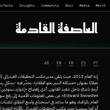
nifesto
Insights
Community
Docs
Media
Merch
العاصفة القادمة
AR
·
EN
·
FR
·
ES
·
PT
خطابًا بعنوان «مشكلة السير نحو الظلام». يحذّر فيه -بشكلٍ 
أزمةٍ ناشئةٍ داخل تنفيذ القانون. أدى إفصاح «إدوارد سنودين/
Edward Snowden» عن بعض المعلومات الأمنية إلى رفع 
العام بالمراقبة، وهو ما ساعد في استخدامٍ واسع النطاق لتقنيات 
أو كما يسميها مدير مكتب التحقيقات الفيدرالي بالأداة التقنية ال