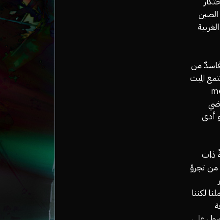
تكار
 الصين
لدول الغربية
فاسدٌ من
مع الميت
درات. تبحث ال «mega-
اضي
و أدى
ً ذات
 من تجرؤ
نا لكننا
ة
حصول على