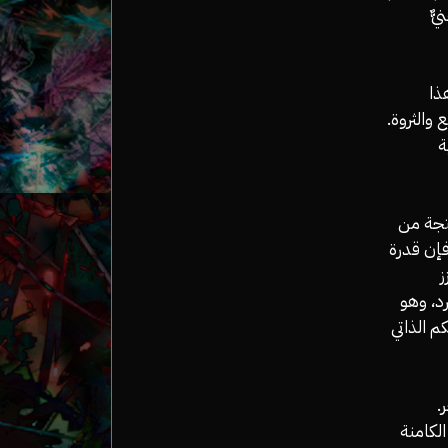
ٌّ
ذا
 والثروة.
ة
نتجة من
فإن قدرة
ز
رد، وهو
م الذاتي
آخر.
الكامنة