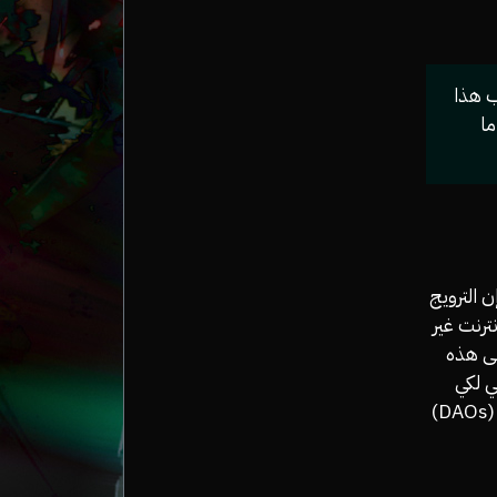
ب هذا
ما
 الترويج
ترنت غير
لى هذه
ي لكي
يدرك نفسه ويعرفها. تعتبَرُ هذه التطورات الأخيرة التي تمثلت في (DAOs)