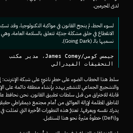
لدى المجرمين.
لسوء الحظ، لم ينجح القانون في مواكبة التكنولوجيا، وقد تسبّ
الانقطاع في خلق مشكلة جديّة تتعلق بالسلامة العامة، وهي 
نسميها بالـ (Going Dark).
جيمس كومي/James Comey، مدير مكتب
التحقيقات الفيدرالي
سلط هذا الخطاب الضوء على خطرٍ ناشئٍ على شبكة الإنترنت: إن
والتشجيع الجماعي للتشفير يهدد بإنشاء منطقة دائمة على الإن
قابلة للاختراق من قبل سلطات تطبيق القانون. نحن نحافظ ع
المناطق المظلمة لإزالة العوائق من أمام مجتمع ديمقراطي حقيق
و(DeFi) خطوةً مثيرةً نحو هذا المستقبل.