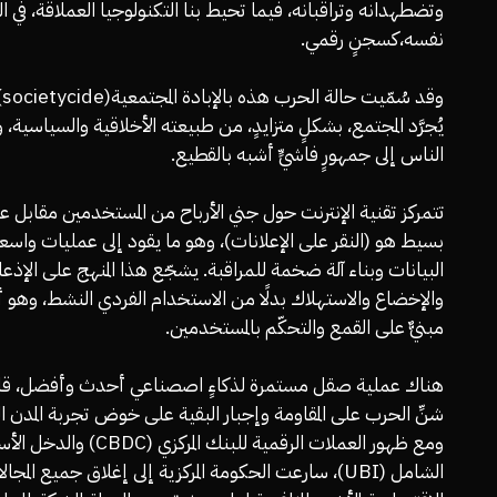
وتضطهدانه وتراقبانه، فيما تحيط بنا التكنولوجيا العملاقة، في ا
نفسه،كسجنٍ رقمي.
وقد
يُجرَّد المجتمع، بشكلٍ متزايدٍ، من طبيعته الأخلاقية والسياسية، 
الناس إلى جمهورٍ فاشيٍّ أشبه بالقطيع.
تتمركز تقنية الإنترنت حول جني الأرباح من المستخدمين مقابل 
بسيط هو (النقر على الإعلانات)، وهو ما يقود إلى عمليات واس
البيانات وبناء آلة ضخمة للمراقبة. يشجّع هذا المنهج على الإذع
والإخضاع والاستهلاك بدلًا من الاستخدام الفردي النشط، وهو 
مبنيٌّ على القمع والتحكّم بالمستخدمين.
هناك عملية صقل مستمرة لذكاءٍ اصصناعي أحدث وأفضل، قاد
شنِّ الحرب على المقاومة وإجبار البقية على خوض تجربة المدن ال
ومع ظهور العملات الرقمية للبنك المركزي (CBDC)
الشامل (UBI)، سارعت الحكومة المركزية إلى إغلاق جميع المجا