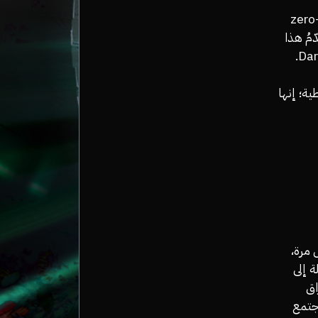
ة (zero-knowledge
ّمُ هذا
ية؛ إنها
/Comey» عام 2013، ولأول مرة،
 إلى
اق
مجتمع