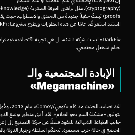
إن الاختراقات الإضافية في علم التعمية أو علم التشفير
(cryptography)، مثل براهين المعرفة الصفري
proofs) تبعثُ حقبةً جديدةً من التحدي والاضطراب، حيث يقد
المستند استعراضًا عامًا عن هذه التطورات ويطرح مشروعنا: DarkFi.
«DarkFi» ليست شركة ناشئة، بل هي تجربة اقتصادية ديمقراط
نظام تشغيلٍ مجتمعي.
الإبادة المجتمعية والـ
«Megamachine»
لقد تصاعد الحدث مذ قام «كومي
بتوثيق «مشكلة السير نحو الظلام». لقد أدى منطق توسّع الدولة
جانب الطباعة اللانهائية للنقود فضلًا عن حركة التصنيع إلى إغر
المجتمع في حالة حرب مستمرة. تتحكّم السلطة وجهاز الدولة بال