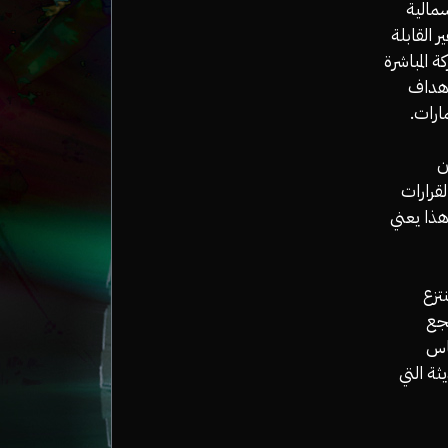
مالية
 القابلة
ة المباشرة
أهداف
ارات.
ن
قرارات
هذا يعني
تزع
شجع
ناس
ة التي