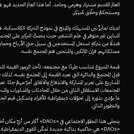
العالم القديم مشترك وهرمي وجامد. أما هذا العالم الجديد فهو غني
ومستحكمٌ وخلّاق مُبتِكِر.
لديك تمايزٌ بين المستهلك والمنِتِج في نموذج الشركة الكلاسيكية. ه
التباين غير متوفر في علم التشفير، حيث ينصبُّ التركيز على المجتمع
فبدلًا من شركةٍ تستغل المستخدمين في سبيل جني الأرباح وحماي
ممتلكاتهم، فإن المالكين والمنتجين هم المجتمع نفسه.
قيمة المشروع تتناسب طردًا مع مجتمعه. تأخذ الرموز القيمة الم
قبل المجتمع والدائرة التي تعيد القيمة إلى المجتمع نفسه. لذلك 
المشاريع على تعزيز المشاركة والاندفاع والاتفاق أمرٌ مهمٌ جدًا. تعز
المجتمعات الاستقلال الذاتي من خلال المحادثات والمشاورات والس
ما يؤدي بدوره إلى تحوّلات ديمقراطية للأفراد وتشكيل قيم الحك
والتطوير الذاتي.
يتجلى هذا التطوّر الاجتماعي في «DAOs» أكثر من أيِّ مكان 
«DAOs» هي حاكمية بدائية جديدة تمكّن القوى الديمقراطية 